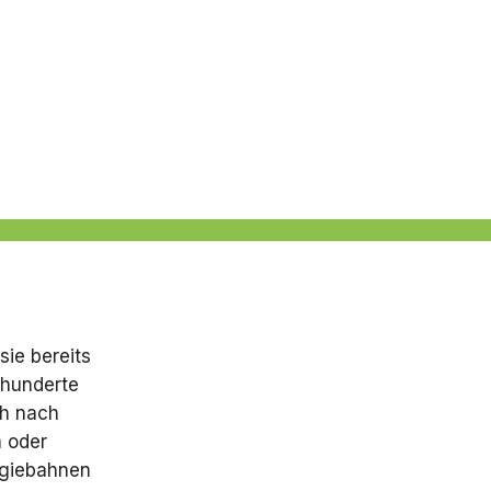
sie bereits
rhunderte
ch nach
n oder
rgiebahnen