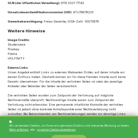
GLN (der öffentlichen Verwaltung):
9110 0337 77143
Umsatzsteueridentifikationsnummer (UID):
ATU79678225
Gewerbeberechtigung:
Freies Gewerbe;
GISA-Zahl:
30072879
Weitere Hinweise
Image Credits:
Shutterstock
Pixabay
Fotolia
HOLFINITY
Externe Links:
Unser Angebot enthält Links zu externen Webseiten Dritter, auf deren Inhalte wir
keinen Einfluss haben. Deshalb können wir für diese fremden Inhalte auch keine
Gewähr übernehmen. Für die Inhalte der verlinkten Seiten ist stets der jeweilige
Anbieter oder Betreiber der Seiten verantwortlich.
Die verlinkten Seiten wurden zum Zeitpunkt der Verlinkung auf mögliche
Rechtsverstöße überprüft. Rechtswidrige Inhalte waren zum Zeitpunkt der
Verlinkung nicht erkennbar. Eine permanente inhaltliche Kontrolle der verlinkten
Seiten ist jedoch ohne konkrete Anhaltspunkte einer Rechtsverletzung nicht
zumutbar. Bei Bekanntwerden von Rechtsverletzungen werden wir derartige Links
umgehend entfernen.
Wir verwenden Cookies, um Ihnen ein optimales Erlebnis und relevante Werbung zu bieten.
Schutzrechte:
Mehr erfahren
oder
einzelne Cookies akzeptieren
.
Alle auf dieser Website genannten Produktnamen, Produktbezeichnungen, Marken
und Logos sind eingetragene Marken und/oder sonstiges Eigentum der Holfinity