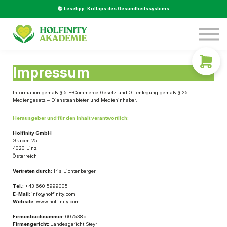
Service
📚 Lesetipp: Kollaps des Gesundheitssystems
Über Uns
Beratung
LOGIN
Impressum
Information gemäß § 5 E-Commerce-Gesetz und Offenlegung gemäß § 25
Mediengesetz – Diensteanbieter und Medieninhaber.
Herausgeber und für den Inhalt verantwortlich:
Holfinity GmbH
Graben 25
4020 Linz
Österreich
Vertreten durch:
Iris Lichtenberger
Tel.:
+43 660 5999005
E-Mail:
info@holfinity.com
Website:
www.holfinity.com
Firmenbuchnummer:
607538p
Firmengericht:
Landesgericht Steyr