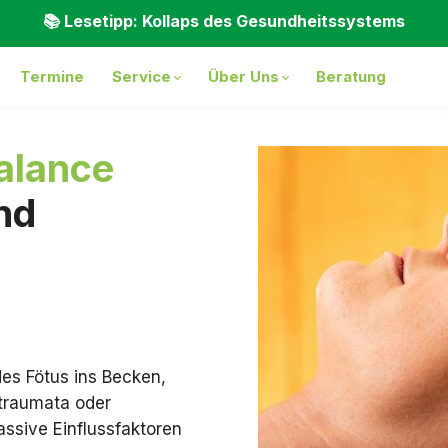
📚 Lesetipp: Kollaps des Gesundheitssystems
Termine
Service
Über Uns
Beratung
alance
nd
des Fötus ins Becken,
straumata oder
assive Einflussfaktoren