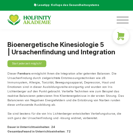
Service
📚 Lesetipp: Kollaps des Gesundheitssystems
Über Uns
Beratung
LOGIN
Bioenergetische Kinesiologie 5
| Ursachenfindung und Integration
Start jederzeit möglich!
Dieser
Fernkurs
ermöglicht Ihnen die Integration aller gelernten Balancen. Die
Ursachenfindung durch zielgerichtete Entstressungstechniken wie zB.
Immunsystem, Allergie, Toxizität, Bewegungsapparat, Depression, Haut und
Emotionen sind in dieser Ausbildungsreihe einzigartig und wurden von Iris
Lichtenberger auf den Punkt gebracht. Vertiefte Techniken wie zum Beispiel das
reaktive Balancieren potenzieren Ihre Klientenergebnisse in der ersten Sitzung. Das
Balancieren von Negativen Energiefeldern und die Entstörung von Narben runden
diese umfassende Ausbildung ab.
Sie sind bestens für die von Iris Lichtenberger entwickelten Vertiefungskurse, die
sich ganz der Ursachenfindung und -lösung widmet, vorbereitet.
Dauer in Unterrichtseinheiten:
24
Gesamtaufwand in Unterrichtseinheiten:
72