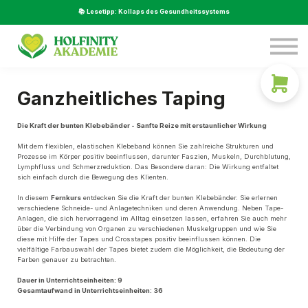
Service
📚 Lesetipp: Kollaps des Gesundheitssystems
Über Uns
Beratung
LOGIN
Ganzheitliches Taping
Die Kraft der bunten Klebebänder - Sanfte Reize mit erstaunlicher Wirkung
Mit dem flexiblen, elastischen Klebeband können Sie zahlreiche Strukturen und
Prozesse im Körper positiv beeinflussen, darunter Faszien, Muskeln, Durchblutung,
Lymphfluss und Schmerzreduktion. Das Besondere daran: Die Wirkung entfaltet
sich einfach durch die Bewegung des Klienten.
In diesem
Fernkurs
entdecken Sie die Kraft der bunten Klebebänder. Sie erlernen
verschiedene Schneide- und Anlagetechniken und deren Anwendung. Neben Tape-
Anlagen, die sich hervorragend im Alltag einsetzen lassen, erfahren Sie auch mehr
über die Verbindung von Organen zu verschiedenen Muskelgruppen und wie Sie
diese mit Hilfe der Tapes und Crosstapes positiv beeinflussen können. Die
vielfältige Farbauswahl der Tapes bietet zudem die Möglichkeit, die Bedeutung der
Farben genauer zu betrachten.
Dauer in Unterrichtseinheiten: 9
Gesamtaufwand in Unterrichtseinheiten: 36