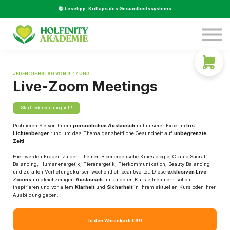
Service
📚 Lesetipp: Kollaps des Gesundheitssystems
Über Uns
Beratung
LOGIN
JEDEN DIENSTAG VON 9-17 UHR
Live-Zoom Meetings
Start jederzeit möglich!
Profitieren Sie von Ihrem
persönlichen Austausch
mit unserer Expertin
Iris
Lichtenberger
rund um das Thema ganzheitliche Gesundheit auf
unbegrenzte
Zeit!
Hier werden Fragen zu den Themen Bioenergetische Kinesiologie, Cranio Sacral
Balancing, Humanenergetik, Tierenergetik, Tierkommunikation, Beauty Balancing
und zu allen Vertiefungskursen wöchentlich beantwortet. Diese
exklusiven Live-
Zooms
im gleichzeitigen
Austausch
mit anderen Kursteilnehmern sollen
inspirieren und vor allem
Klarheit
und
Sicherheit
in Ihrem aktuellen Kurs oder Ihrer
Ausbildung geben.
In den Warenkorb
€99