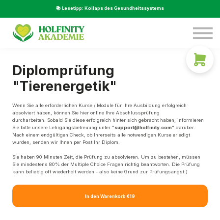
Service
📚 Lesetipp: Kollaps des Gesundheitssystems
Über Uns
Beratung
LOGIN
Diplomprüfung
"Tierenergetik"
Wenn Sie alle erforderlichen Kurse / Module für Ihre Ausbildung erfolgreich
absolviert haben, können Sie hier online Ihre Abschlussprüfung
durcharbeiten.
Sobald Sie diese erfolgreich hinter sich gebracht haben, informieren
Sie bitte unsere Lehrgangsbetreuung unter "
support@holfinity.com
" darüber.
Nach einem endgültigen Check, ob Ihrerseits alle notwendigen Kurse erledigt
wurden, senden wir Ihnen per Post Ihr Diplom.
Sie haben 90 Minuten Zeit, die Prüfung zu absolvieren. Um zu bestehen, müssen
Sie mindestens 80% der Multiple Choice Fragen richtig beantworten. Die Prüfung
kann beliebig oft wiederholt werden - also keine Grund zur Prüfungsangst:)
In den Warenkorb
€19