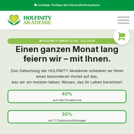
Service
📚 Lesetipp: Kollaps des Gesundheitssystems
Über Uns
Beratung
LOGIN
🎁 HOLFINITY GEBURTSTAG · JULI 2026
Einen ganzen Monat lang
feiern wir – mit Ihnen.
Zum Geburtstag der HOLFINITY Akademie schenken wir Ihnen
einen besonderen Vorteil auf das,
was wir am meisten lieben: Wissen, das Ihr Leben bereichert.
40%
auf alle Einzelkurse
30%
auf 3 Diplomausbildungen