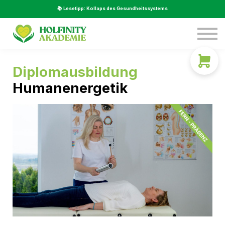
Service
📚 Lesetipp: Kollaps des Gesundheitssystems
Über Uns
Beratung
LOGIN
Diplomausbildung
Humanenergetik