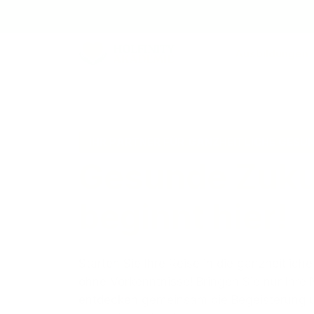
Ausbildungen
IHR PARTNER FÜR GANZHEITLICHE GESU
Gesunde Zuku
beginnt hier!
Starten Sie Ihre Reise in die ganzheitlich
ohne Vorkenntnisse!
Bringen Sie nur Ihre
entdecken gemeinsam die Begeisterung 