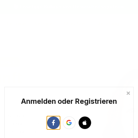
📚 Lesetipp: Kollaps des Gesundheitssystems
Termine
Service
Über Uns
Beratung
NDHEIT
nft
Anmelden oder Registrieren
e Gesundheit - ganz
 Neugierde mit und wir
und Freude an einem